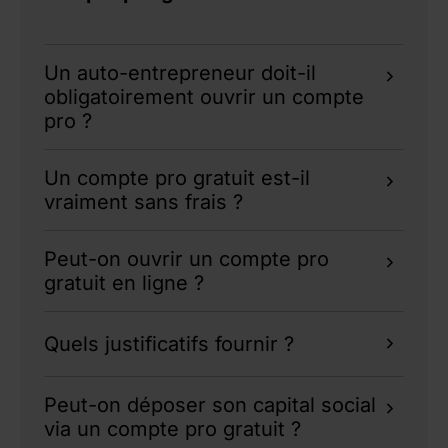
Un auto-entrepreneur doit-il
obligatoirement ouvrir un compte
pro ?
Non, sauf s’il dépasse 10 000 € de chiffre
Un compte pro gratuit est-il
d’affaires pendant deux années consécutives.
vraiment sans frais ?
Mais un
compte dédié
est toujours
recommandé.
Pas toujours. Certains frais peuvent s’appliquer
Peut-on ouvrir un compte pro
sur des services spécifiques. Vérifiez les
gratuit en ligne ?
conditions.
Oui, de nombreuses offres en ligne permettent
Quels justificatifs fournir ?
d’
ouvrir un compte professionnel
rapidement
et gratuitement.
Pièce d’identité, justificatif de domicile, statut
Peut-on déposer son capital social
de l’entreprise, extrait Kbis, selon votre
via un compte pro gratuit ?
situation.