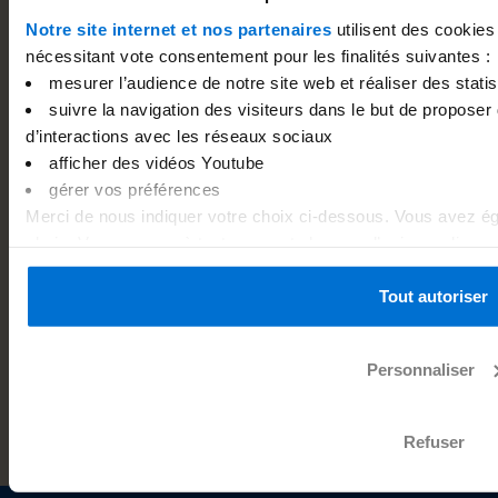
Notre site internet et nos partenaires
utilisent des cookies
nécessitant vote consentement pour les finalités suivantes :
mesurer l’audience de notre site web et réaliser des statist
suivre la navigation des visiteurs dans le but de proposer 
d’interactions avec les réseaux sociaux
afficher des vidéos Youtube
gérer vos préférences
Merci de nous indiquer votre choix ci-dessous. Vous avez ég
24
.
choix. Vous pouvez à tout moment changer d’avis en cliquant 
02
Pour les entrepreneurs
.
au bas de chaque page du site internet. Pour plus d’informat
2024
2
politique de gestion des cookies
.
Tout autoriser
Paiement d’une facture auto-entrepreneur : comment
F
gérer les retards, les impayés et les pénalités de
p
retard ?
Personnaliser
Refuser