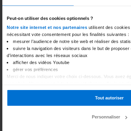
Peut-on utiliser des cookies optionnels ?
La différence entre le capital social et les capitaux
Notre site internet et nos partenaires
utilisent des cookies
propres d’une entreprise
nécessitant vote consentement pour les finalités suivantes :
mesurer l’audience de notre site web et réaliser des statist
suivre la navigation des visiteurs dans le but de proposer 
d’interactions avec les réseaux sociaux
afficher des vidéos Youtube
gérer vos préférences
Merci de nous indiquer votre choix ci-dessous. Vous avez éga
vos choix. Vous pouvez à tout moment changer d’avis en cliq
inséré au bas de chaque page du site internet. Pour plus d’i
consultez
notre politique de gestion des cookies
.
Tout autoriser
Les avantages d’un compte professionnel pour la
gestion de la trésorerie
Personnaliser