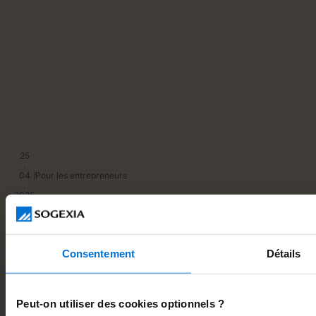
25
.
04
Pour les entrepreneurs
.
2025
2
Ouvrir un compte pro gratuit : le guide complet pour
P
faire le bon choix
g
r
Consentement
Détails
Peut-on utiliser des cookies optionnels ?