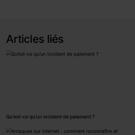
prélèvement ait déjà été réalisé ou non, par
trop important ou non-autorisé a été effectué,
l'intermédiaire de la révocation du mandat. En
le titulaire du compte courant concerné peut
revanche, il faut respecter un délai de 8
demander à être remboursé par sa banque.
semaines pour obtenir le remboursement d'un
prélèvement automatique autorisé, et 13 mois
Articles liés
lorsque le prélèvement n'a pas été autorisé.
Qu’est-ce qu’un incident de paiement ?