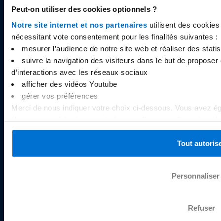
et par la Banque de France sous le code interbancaire
Peut-on utiliser des cookies optionnels ?
26733, et dont le siège social est situé 55, Avenue de
Notre site internet et nos partenaires
utilisent des cookies
la Gare, L-1611 Luxembourg.
nécessitant vote consentement pour les finalités suivantes :
mesurer l’audience de notre site web et réaliser des statist
suivre la navigation des visiteurs dans le but de proposer 
d’interactions avec les réseaux sociaux
afficher des vidéos Youtube
À PROPOS
gérer vos préférences
Qui sommes-nous ?
Merci de nous indiquer votre choix ci-dessous. Vous avez éga
Avis Sogexia
Vous pouvez à tout moment changer d’avis en cliquant sur le
Documents légaux
chaque page du site internet. Pour plus d’information concer
gestion des cookies
.
Tout autoris
Carrières
Cookies
Personnaliser
RESSOURCES
Refuser
Centre d’aide / FAQ