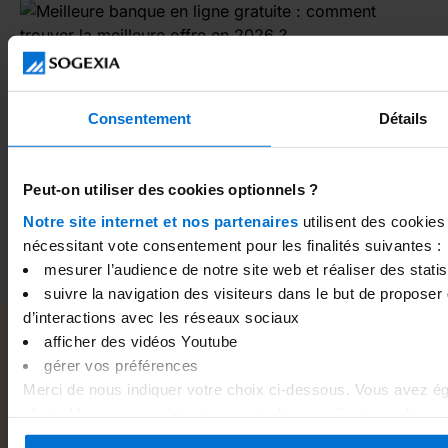
Consentement
Détails
Peut-on utiliser des cookies optionnels ?
Meilleure banque en ligne gratuite : comment trouver
Notre site internet et nos partenaires
utilisent des cookies
la meilleure offre en 2026 ?
nécessitant vote consentement pour les finalités suivantes :
mesurer l’audience de notre site web et réaliser des statist
suivre la navigation des visiteurs dans le but de proposer 
d’interactions avec les réseaux sociaux
afficher des vidéos Youtube
Nos guides pour vous
gérer vos préférences
Merci de nous indiquer votre choix ci-dessous. Vous avez ég
accompagner.
choix. Vous pouvez à tout moment changer d’avis en cliquant 
bas de chaque page du site internet. Pour plus d’information