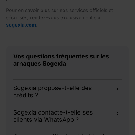
Pour en savoir plus sur nos services officiels et
sécurisés, rendez-vous exclusivement sur
sogexia.com
.
Vos questions fréquentes sur les
arnaques Sogexia
Sogexia propose-t-elle des
crédits ?
Non. Toute offre de crédit est frauduleuse. Les
Sogexia contacte-t-elle ses
comptes que nous proposons sont uniquement
clients via WhatsApp ?
des comptes de paiement.
Non. Sogexia ne vous contactera jamais pour