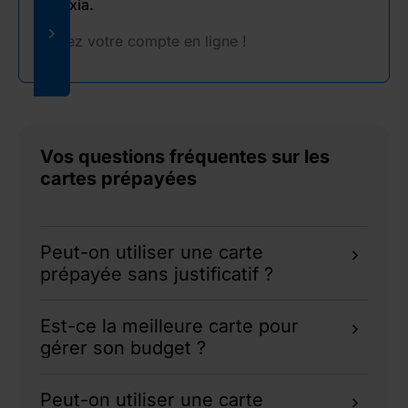
Sogexia.
Ouvrez votre compte en ligne !
Vos questions fréquentes sur les
cartes prépayées
Peut-on utiliser une carte
prépayée sans justificatif ?
Oui, mais les plafonds sont très limités sans
Est-ce la meilleure carte pour
pièce d'identité
.
gérer son budget ?
La carte prépayée est pratique pour les
Peut-on utiliser une carte
dépenses encadrées, mais pas toujours