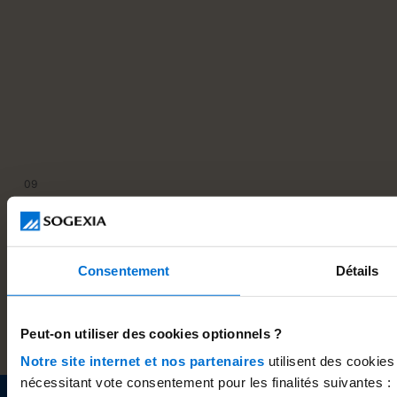
09
.
05
Banque en ligne
.
2025
2
Comment changer de banque de façon simple et
C
Consentement
Détails
rapide ?
e
Peut-on utiliser des cookies optionnels ?
Notre site internet et nos partenaires
utilisent des cookies
nécessitant vote consentement pour les finalités suivantes :