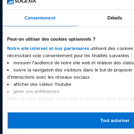
la Gare, L-1611 Luxembourg.
Consentement
Détails
À PROPOS
Peut-on utiliser des cookies optionnels ?
Qui sommes-nous ?
Notre site internet et nos partenaires
utilisent des cookies
Avis Sogexia
nécessitant vote consentement pour les finalités suivantes :
Documents légaux
mesurer l’audience de notre site web et réaliser des statist
suivre la navigation des visiteurs dans le but de proposer 
Carrières
d’interactions avec les réseaux sociaux
Cookies
afficher des vidéos Youtube
gérer vos préférences
Merci de nous indiquer votre choix ci-dessous. Vous avez éga
RESSOURCES
vos choix. Vous pouvez à tout moment changer d’avis en cliq
Centre d’aide / FAQ
inséré au bas de chaque page du site internet. Pour plus d’i
Tarifs
consultez
notre politique de gestion des cookies
.
Tout autoriser
Plafonds