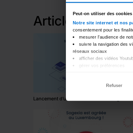
Peut-on utiliser des cookies
Articles liés
Notre site internet et nos p
consentement pour les finalit
mesurer l’audience de notre
suivre la navigation des v
réseaux sociaux
afficher des vidéos Youtu
gérer vos préférences
Merci de nous indiquer votre
pouvez à tout moment changer
Refuser
internet. Pour plus d’informa
Lancement d’une solution d’affacturage