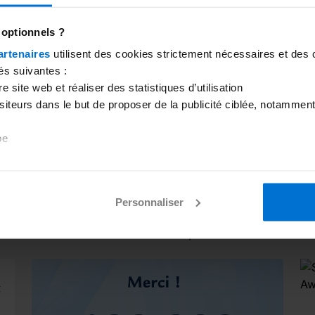
 optionnels ?
artenaires
utilisent des cookies strictement nécessaires et des 
és suivantes :
 site web et réaliser des statistiques d’utilisation
isiteurs dans le but de proposer de la publicité ciblée, notamment
be
 choix ci-dessous. Vous avez également la possibilité de person
 d’avis en cliquant sur le lien de gestion des cookies inséré a
Personnaliser
tion concernant les cookies, consultez
notre politique de gesti
Lancement des terminaux de paiement
La