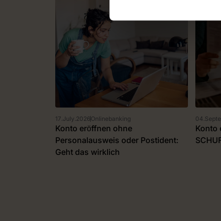
17
.
July
.
2026
Onlinebanking
04
.
Sept
Konto eröffnen ohne
Konto 
Personalausweis oder Postident:
SCHUFA
Geht das wirklich