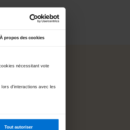
À propos des cookies
cookies nécessitant vote
 lors d’interactions avec les
naliser vos choix. Vous
u bas de chaque page du site
Tout autoriser
on des cookies
.