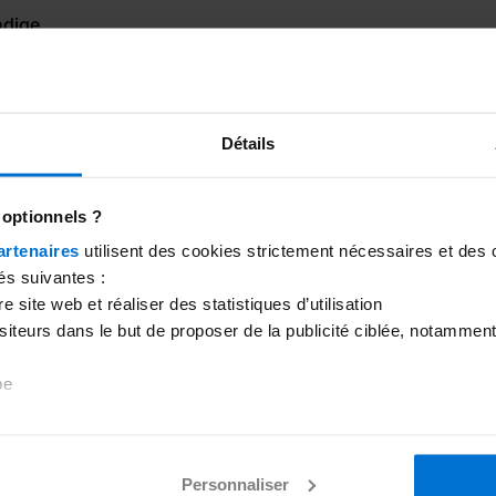
ndige
1
...
Détails
 optionnels ?
artenaires
utilisent des cookies strictement nécessaires et des 
 die Sie begleiten.
és suivantes :
 site web et réaliser des statistiques d’utilisation
isiteurs dans le but de proposer de la publicité ciblée, notamment
be
 choix ci-dessous. Vous avez également la possibilité de person
 d’avis en cliquant sur le lien de gestion des cookies inséré a
Personnaliser
tion concernant les cookies, consultez
notre politique de gesti