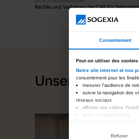
04
.
04
.
2025
Sozialleistungen
Rechte und Verfahren der CAF für Selbststä
Consentement
Peut-on utiliser des cookies
Notre site internet et nos p
Unsere Ratgeber,
consentement pour les finalit
mesurer l’audience de notre
suivre la navigation des v
réseaux sociaux
afficher des vidéos Youtu
gérer vos préférences
Merci de nous indiquer votre
pouvez à tout moment changer
Refuser
internet. Pour plus d’informa