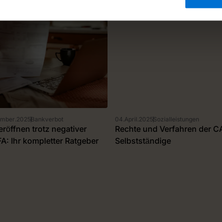
ember
.
2025
Bankverbot
04
.
April
.
2025
Sozialleistungen
eröffnen trotz negativer
Rechte und Verfahren der CA
: Ihr kompletter Ratgeber
Selbstständige