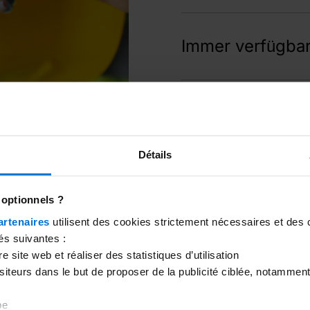
Dank einer zeitlich unbeg
können Sie die Verwaltu
Immer verfügba
benutzerdefinierte Katego
Ihre Kontoauszüge sind o
oder den Download über
Vereinfachter A
Es ist möglich, einen Au
Détails
persönlichen Kundenberei
sparen und Fehler zu ve
 optionnels ?
artenaires
utilisent des cookies strictement nécessaires et des 
és suivantes :
 site web et réaliser des statistiques d’utilisation
isiteurs dans le but de proposer de la publicité ciblée, notamment
be