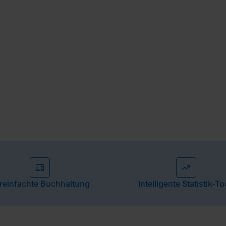
hmens
mit effizienten Utensilien.
reinfachte Buchhaltung
Intelligente Statistik-To