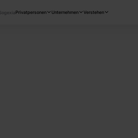
Privatpersonen
Unternehmen
Verstehen
Sogexia
chen Sie
altung