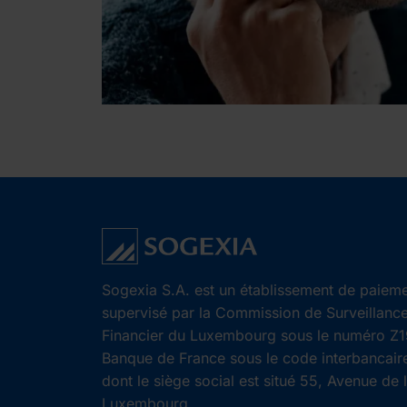
Sogexia S.A. est un établissement de paieme
supervisé par la Commission de Surveillanc
Financier du Luxembourg sous le numéro Z19
Banque de France sous le code interbancair
dont le siège social est situé 55, Avenue de 
Luxembourg.