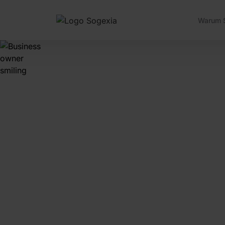
Warum 
Vereinfa
die Verw
Ihres