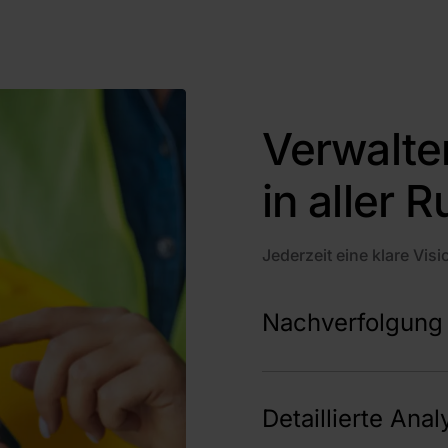
Verwalte
in aller 
Jederzeit eine klare Visi
Nachverfolgung 
Verpassen Sie dank sofo
Warnmeldungen keine ei
Detaillierte Anal
Schieflage bringen könnt