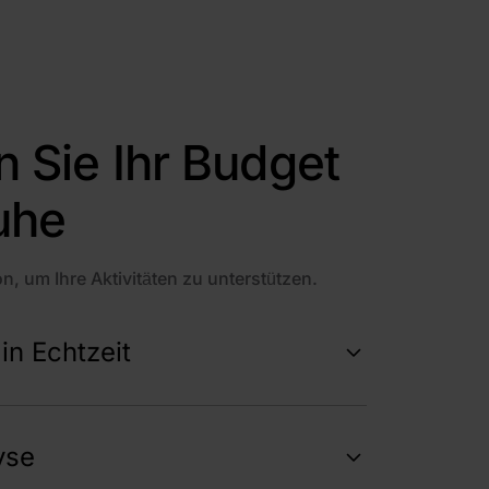
n Sie Ihr Budget
Ruhe
on, um Ihre Aktivitäten zu unterstützen.
in Echtzeit
rtiger Benachrichtigungen und
nzige Kontobewegung, die Ihre Finanzen in
yse
e.