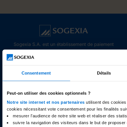
Sogexia S.A. est un établissement de paiement
agréé et supervisé par la Commission de
Surveillance du Secteur Financier du
Luxembourg sous le numéro Z19 et par la
Banque de France sous le code interbancaire
Consentement
Détails
26733, et dont le siège social est situé 55,
Avenue de la Gare, L-1611 Luxembourg.
Peut-on utiliser des cookies optionnels ?
Notre site internet et nos partenaires
utilisent des cookies
cookies nécessitant vote consentement pour les finalités sui
mesurer l’audience de notre site web et réaliser des statist
ÜBER
suivre la navigation des visiteurs dans le but de proposer 
Wer sind wir?