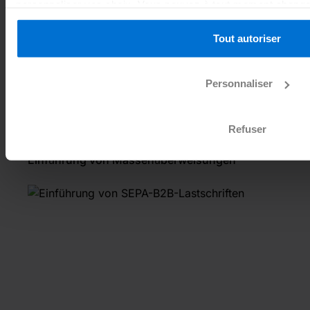
personnaliser vos choix. Vous pouvez à tout moment changer d
gestion des cookies inséré au bas de chaque page du site int
concernant les cookies, consultez
notre politique de gesti
Tout autoriser
Personnaliser
Refuser
Einführung von Massenüberweisungen