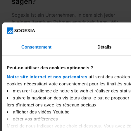
sagen?
Sogexia ist ein Unternehmen, in dem sich jeder
in einem iterativen Rahmen entwickeln kann. Wir
arbeiten alle zusammen, um jeden Tag neue
Kunden zufrieden zu stellen. Wir versuchen
immer, uns zu verbessern, manchmal machen
Consentement
Détails
wir Fehler, aber Beharrlichkeit ist der Weg zum
Erfolg.
Peut-on utiliser des cookies optionnels ?
Notre site internet et nos partenaires
utilisent des cookies
cookies nécessitant vote consentement pour les finalités sui
mesurer l’audience de notre site web et réaliser des statist
suivre la navigation des visiteurs dans le but de proposer
lors d’interactions avec les réseaux sociaux
afficher des vidéos Youtube
gérer vos préférences
Ähnliche Artikel
Merci de nous indiquer votre choix ci-dessous. Vous avez éga