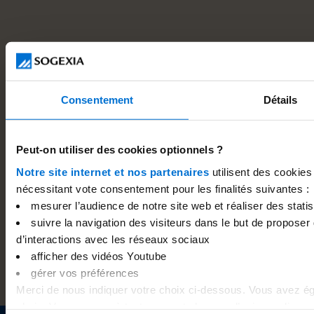
Consentement
Détails
Peut-on utiliser des cookies optionnels ?
25
.
Notre site internet et nos partenaires
utilisent des cookies
04
Interdit bancaire
.
nécessitant vote consentement pour les finalités suivantes :
2025
2
mesurer l’audience de notre site web et réaliser des statist
Banque pour interdit bancaire : où ouvrir un compte
O
suivre la navigation des visiteurs dans le but de proposer 
quand on est fiché ?
s
d’interactions avec les réseaux sociaux
afficher des vidéos Youtube
gérer vos préférences
Merci de nous indiquer votre choix ci-dessous. Vous avez ég
choix. Vous pouvez à tout moment changer d’avis en cliquant 