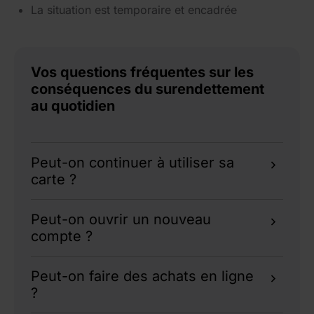
La situation est temporaire et encadrée
Vos questions fréquentes sur les
conséquences du surendettement
au quotidien
Peut-on continuer à utiliser sa
carte ?
Oui, mais sans découvert et avec autorisation
Peut-on ouvrir un nouveau
systématique.
compte ?
Oui, notamment via le
droit au compte
auprès
Peut-on faire des achats en ligne
de la Banque de France du département. Ou via
?
un établissement de paiement sans découvert