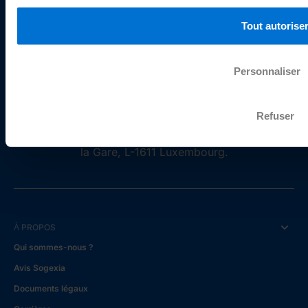
bas de chaque page du site internet. Pour plus d’information
politique de gestion des cookies
.
Tout autorise
Sogexia S.A. est un établissement de paiement agréé
Personnaliser
et supervisé par la Commission de Surveillance du
Secteur Financier du Luxembourg sous le numéro Z19
Refuser
et par la Banque de France sous le code interbancaire
26733, et dont le siège social est situé 55, Avenue de
la Gare, L-1611 Luxembourg.
À PROPOS
Qui sommes-nous ?
Avis Sogexia
Documents légaux