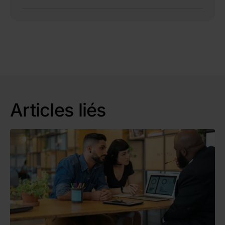
dettes.
rachat de crédits
pour simplifier vos
Non. Sogexia est un établissement de paiement
remboursements.
et n’a pas le statut d’établissement de crédit.
Nous ne proposons aucun prêt ni
regroupement de dettes. Notre rôle est de vous
fournir un compte de paiement sécurisé pour
vous aider à stabiliser votre budget quotidien.
Articles liés