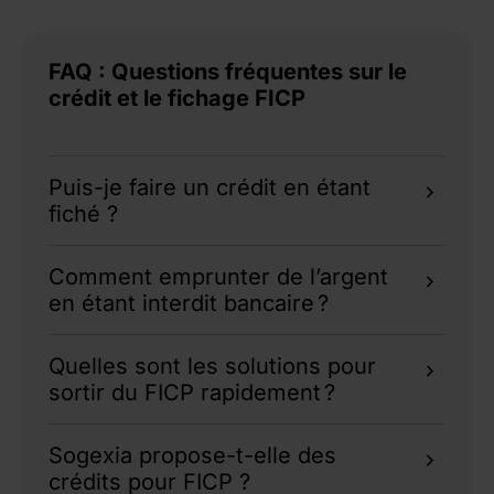
FAQ : Questions fréquentes sur le
crédit et le fichage FICP
Puis-je faire un crédit en étant
fiché ?
Oui, certaines solutions comme le microcrédit
Comment emprunter de l’argent
social, le prêt sur gage ou le rachat de crédits
en étant interdit bancaire ?
sont accessibles, même aux fichés Banque de
France.
Vous pouvez recourir à des solutions
Quelles sont les solutions pour
spécifiques :
sortir du FICP rapidement ?
Microcrédit social
pour financer un projet
précis.
Régularisez vos dettes par un remboursement
Sogexia propose-t-elle des
Prêt sur gage
pour des besoins urgents.
intégral ou un accord amiable. Vous pouvez
crédits pour FICP ?
Rachat de crédits
pour regrouper vos
aussi envisager une
vente à réméré
ou un