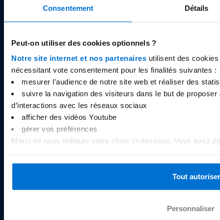
et par la Banque de France sous le code interbancaire
Consentement
Détails
26733, et dont le siège social est situé 55, Avenue de
la Gare, L-1611 Luxembourg.
Peut-on utiliser des cookies optionnels ?
Notre site internet et nos partenaires
utilisent des cookies
nécessitant vote consentement pour les finalités suivantes :
mesurer l’audience de notre site web et réaliser des statist
À PROPOS
suivre la navigation des visiteurs dans le but de proposer 
Qui sommes-nous ?
d’interactions avec les réseaux sociaux
Avis Sogexia
afficher des vidéos Youtube
gérer vos préférences
Documents légaux
Merci de nous indiquer votre choix ci-dessous. Vous avez ég
Carrières
choix. Vous pouvez à tout moment changer d’avis en cliquant 
Cookies
bas de chaque page du site internet. Pour plus d’information
politique de gestion des cookies
.
Tout autorise
RESSOURCES
Personnaliser
Centre d’aide / FAQ