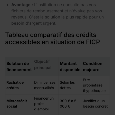
Avantage :
L'institution ne consulte pas vos
fichiers de remboursement et n'évalue pas vos
revenus. C'est la solution la plus rapide pour un
besoin d'argent urgent.
Tableau comparatif des crédits
accessibles en situation de FICP
Objectif
Solution de
Montant
Condition
principal
financement
disponible
majeure
Être
Rachat de
Diminuer ses
Selon les
propriétaire
crédits
mensualités
dettes
(hypothèque)
Financer un
Microcrédit
300 € à 5
Justifier d'un
projet
social
000 €
besoin concret
d'emploi