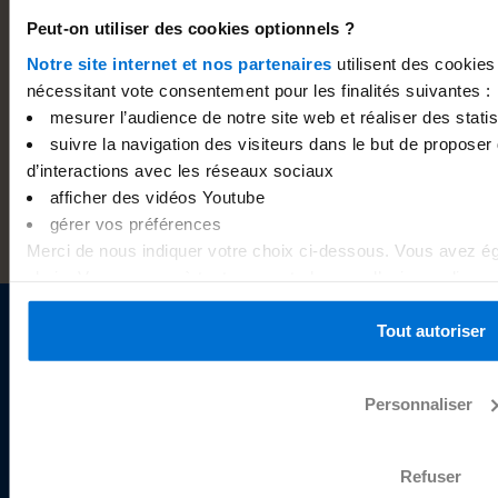
Nos guides pour vous
Peut-on utiliser des cookies optionnels ?
Notre site internet et nos partenaires
utilisent des cookies
accompagner.
nécessitant vote consentement pour les finalités suivantes :
mesurer l’audience de notre site web et réaliser des statist
suivre la navigation des visiteurs dans le but de proposer 
d’interactions avec les réseaux sociaux
afficher des vidéos Youtube
gérer vos préférences
Merci de nous indiquer votre choix ci-dessous. Vous avez ég
choix. Vous pouvez à tout moment changer d’avis en cliquant 
au bas de chaque page du site internet. Pour plus d’informat
politique de gestion des cookies
.
Tout autoriser
Sogexia S.A. est un établissement de paiement agréé
Personnaliser
et supervisé par la Commission de Surveillance du
Secteur Financier du Luxembourg sous le numéro Z19
Refuser
et par la Banque de France sous le code interbancaire