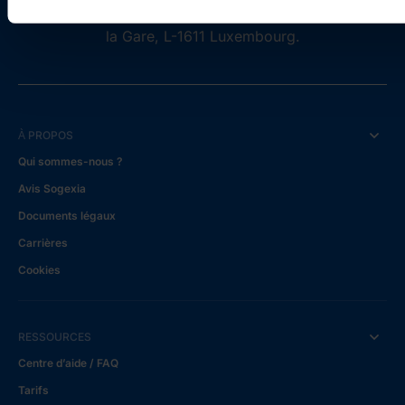
26733, et dont le siège social est situé 55, Avenue de
la Gare, L-1611 Luxembourg.
À PROPOS
Qui sommes-nous ?
Avis Sogexia
Documents légaux
Carrières
Cookies
RESSOURCES
Centre d’aide / FAQ
Tarifs