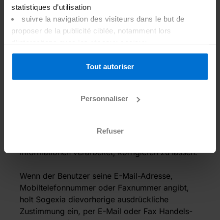
statistiques d’utilisation
online von Benutzern ausgefülltwerden, an
suivre la navigation des visiteurs dans le but de
Sogexia übermittelt werden.
proposer de la publicité ciblée, notamment lors
d’interactions avec les réseaux sociaux
Sie sind für Verwaltungszwecke für Sogexia,
afficher des vidéos Youtube
ihre Subunternehmer und/oder ihre Dienstleister
gérer vos préférences
Tout autoriser
bestimmt. Siewerden an Dritte weitergegeben,
Merci de nous indiquer votre choix ci-dessous. Vous
um gesetzlichen und behördlichen
avez également la possibilité de personnaliser vos choix.
Verpflichtungen nachzukommen.
Personnaliser
Vous pouvez à tout moment changer d’avis en cliquant
sur le lien de gestion des cookies inséré au bas de
Der Eigentümer hat das Recht, Zugriff auf alle
chaque page du site internet. Pour plus d’information
ihn betreffenden Informationen zu verlangen und
Refuser
concernant les cookies, consultez
notre politique de
diese vomUnternehmen, das die bereitgestellten
gestion des cookies
.
Informationen verarbeitet, korrigieren zu lassen.
Wenn der Benutzer seine E-Mail-Adresse,
Mobiltelefonnummer oder Faxnummer angibt,
holt Sogexia dievorherige ausdrückliche
Zustimmung ein, per E-Mail oder Fax Handels-