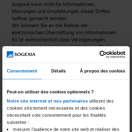
Sogexia kann nicht für Informationen,
Meinungen und Empfehlungen dieser Dritten
haftbar gemacht werden.
Wir erinnern Sie an die Risiken der
elektronischen Übermittlung von Informationen.
Es ist wahrscheinlich,dass Verzögerungen,
Auslassungen oder Ungenauigkeiten auftreten.
Diese Informationen werdenunabhängig von der
Quelle unverändert bereitgestellt.
Consentement
Détails
À propos des cookies
Datenschutz
Für die Bearbeitung von Informationsanfragen,
Peut-on utiliser des cookies optionnels ?
Formularen oder Fragebögen sind
Notre site internet et nos partenaires
utilisent des
personenbezogene Datenerforderlich, die von
cookies strictement nécessaires et des cookies
Benutzern der Website über
nécessitant vote consentement pour les finalités
Informationsanfragen zu Produkten oder
suivantes :
Dienstleistungen,die von Sogexia angeboten
mesurer l’audience de notre site web et réaliser des
werden, über Formulare oder Fragebögen, die