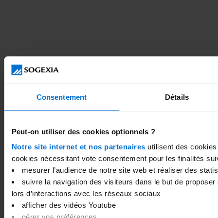
Calendrier de versement France Travail 2026 : dates,
délais et conseils pour recevoir vos allocations
chômage
Consentement
Détails
Peut-on utiliser des cookies optionnels ?
Notre site internet et nos partenaires
utilisent des cookies
cookies nécessitant vote consentement pour les finalités sui
mesurer l’audience de notre site web et réaliser des statist
suivre la navigation des visiteurs dans le but de proposer
lors d’interactions avec les réseaux sociaux
afficher des vidéos Youtube
gérer vos préférences
Tout savoir sur l’APL : critères, demande, calcul et