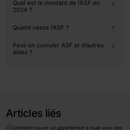
Quel est le montant de l’ASF en
ou sans pension alimentaire insuffisante,
2024 ?
peuvent en faire la demande.
Le montant prévisionnel reste de 195,85
Quand cesse l’ASF ?
€/mois pour un parent absent et 261,07 €/mois
pour deux parents absents.
L’ASF cesse à 20 ans ou si une pension
Peut-on cumuler ASF et d’autres
alimentaire suffisante est versée.
aides ?
Oui, avec le complément familial, PreParE, et
d’autres prestations sociales.
Articles liés