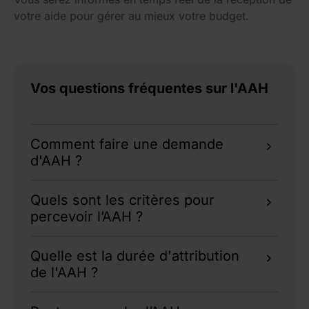
votre aide pour gérer au mieux votre budget.
Vos questions fréquentes sur l'AAH
Comment faire une demande
d'AAH ?
Pour faire votre demande d'AAH, constituez un
Quels sont les critères pour
dossier avec le formulaire Cerfa, un certificat
percevoir l’AAH ?
médical et vos justificatifs, puis déposez-le
auprès de la MDPH.
Vous devez justifier d’un taux d’incapacité d’au
Quelle est la durée d'attribution
moins 50 %, résider en France, et avoir des
de l'AAH ?
ressources inférieures aux plafonds fixés.
L'AAH est attribuée pour une durée déterminée,