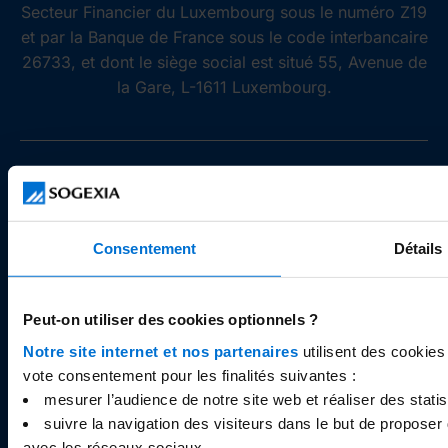
Secteur Financier du Luxembourg sous le numéro Z19
et par la Banque de France sous le code interbancaire
26733, et dont le siège social est situé 55, Avenue de
la Gare, L-1611 Luxembourg.
À PROPOS
Qui sommes-nous ?
Consentement
Détails
Avis Sogexia
Documents légaux
Carrières
Peut-on utiliser des cookies optionnels ?
Cookies
Notre site internet et nos partenaires
utilisent des cookies
vote consentement pour les finalités suivantes :
mesurer l’audience de notre site web et réaliser des statist
RESSOURCES
suivre la navigation des visiteurs dans le but de proposer 
avec les réseaux sociaux